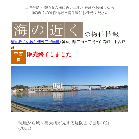
三浦半島・横須賀の
海に近い土地・戸建を
お探しなら
海の近くの物件情報三浦半島にお任せください
海の近くの物件情報三浦半島
>神奈川県三浦市三浦市白石町 中古戸
建
中古
販売終了しました
戸
現地から城ヶ島大橋が見える堤防まで徒歩10分
(700m)