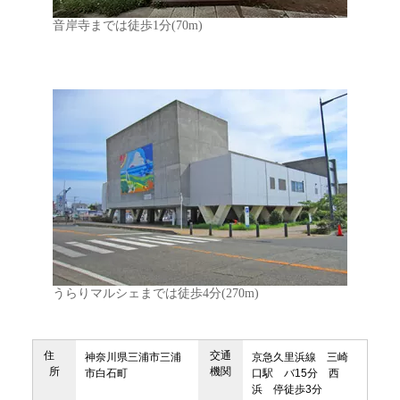
音岸寺までは徒歩1分(70m)
うらりマルシェまでは徒歩4分(270m)
住
交通
神奈川県三浦市三浦
京急久里浜線 三崎
所
機関
市白石町
口駅 バ15分 西
浜 停徒歩3分