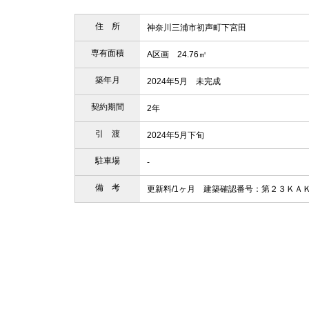
住 所
神奈川三浦市初声町下宮田
専有面積
A区画 24.76㎡
築年月
2024年5月 未完成
契約期間
2年
引 渡
2024年5月下旬
駐車場
-
備 考
更新料/1ヶ月 建築確認番号：第２３ＫＡ