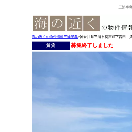
三浦半
海の近くの物件情報三浦半島
>神奈川県三浦市初声町下宮田 
募集終了しました
賃貸