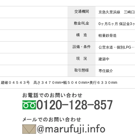
交通機関
京急久里浜線 三崎口
敷金/礼金
0ヶ月/1ヶ月 保証金3
構 造
軽量鉄骨造
設備・条件
公営水道・個別LPG
現 況
建築中
取引態様
専任媒介
Ｋ建確０４５４３号 高さ３４７０mm×幅５０４０mm×奥行６３３０mm