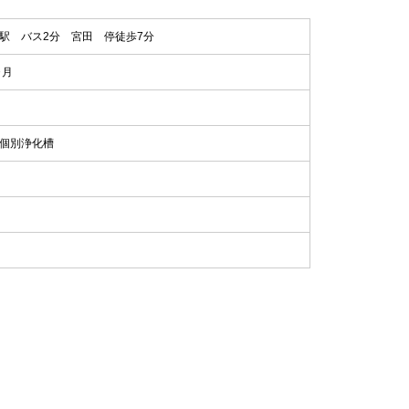
駅 バス2分 宮田 停徒歩7分
ヶ月
・個別浄化槽