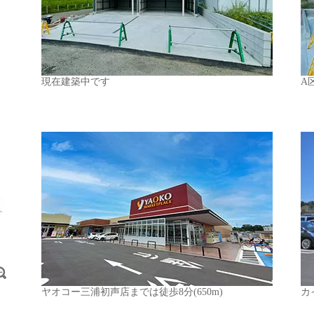
現在建築中です
A
ヤオコー三浦初声店までは徒歩8分(650m)
カ