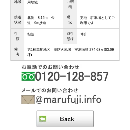
地域
い/容
用地域
積
接道
現
北側 8.15m 公
更地 駐車場としてご
状況
況
道 9m接道
利用です
引
取引
相談
仲介
渡
態様
備
第1種高度地区 準防火地域 実測面積:274.68㎡(83.09
考
坪)