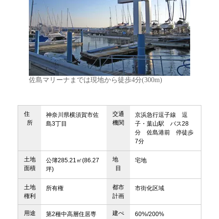
佐島マリーナまでは現地から徒歩4分(300m)
住
交通
神奈川県横須賀市佐
京浜急行逗子線 逗
所
機関
島3丁目
子・葉山駅 バス28
分 佐島港前 停徒歩
7分
土地
地
公簿285.21㎡(86.27
宅地
面積
目
坪)
土地
都市
所有権
市街化区域
権利
計画
用途
建ぺ
第2種中高層住居専
60%/200%