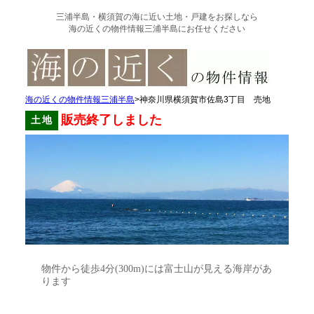
三浦半島・横須賀の
海に近い土地・戸建を
お探しなら
海の近くの物件情報三浦半島にお任せください
海の近くの物件情報三浦半島
>神奈川県横須賀市佐島3丁目 売地
販売終了しました
土地
物件から徒歩4分(300m)には富士山が見える海岸があ
ります