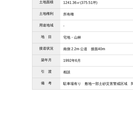
土地面積
1241.36㎡(375.51坪)
土地権利
所有権
用途地域
-
地 目
宅地・山林
接道状況
南側 2.2m 公道 接面40m
築年月
1992年6月
引 渡
相談
備 考
駐車場有り 敷地一部土砂災害警戒区域 間取:7S