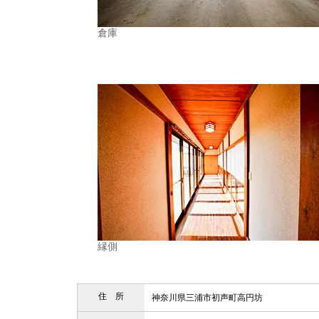
倉庫
縁側
住 所
神奈川県三浦市初声町高円坊