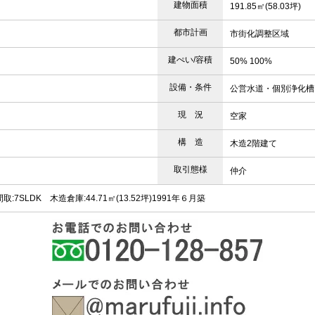
建物面積
191.85㎡(58.03坪)
都市計画
市街化調整区域
建ぺい/容積
50% 100%
設備・条件
公営水道・個別浄化槽
現 況
空家
構 造
木造2階建て
取引態様
仲介
LDK 木造倉庫:44.71㎡(13.52坪)1991年６月築