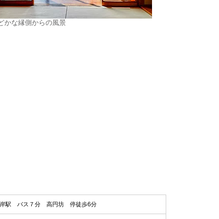
どかな縁側からの風景
岸駅 バス７分 高円坊 停徒歩6分