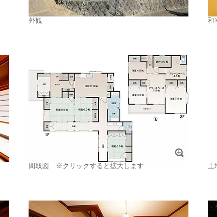
外観
和
間取図 ※クリックすると拡大します
土