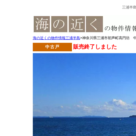
三浦半
海の近くの物件情報三浦半島
>神奈川県三浦市初声町高円坊 
販売終了しました
中古戸